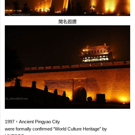
聞名遐邇
1997，Ancient Pingyao City
were formally confirmed “World Culture Heritage” by