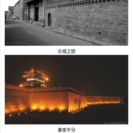
古城之戀
晝夜平分