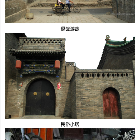
優哉游哉
民俗小居