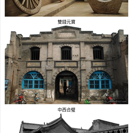
雙錢元寶
中西合璧