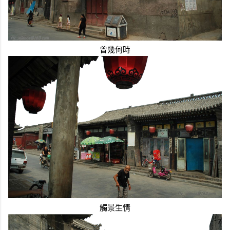
曾幾何時
觸景生情