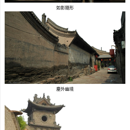
如影隨形
塵外幽境