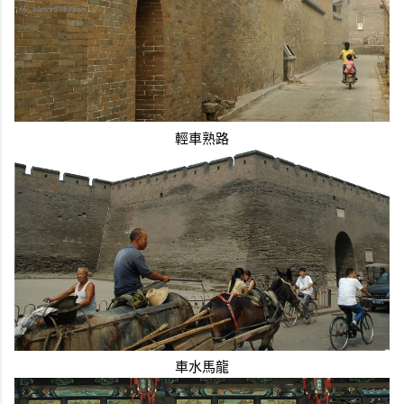
輕車熟路
車水馬龍