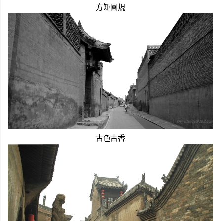
方矩圓規
古色古香