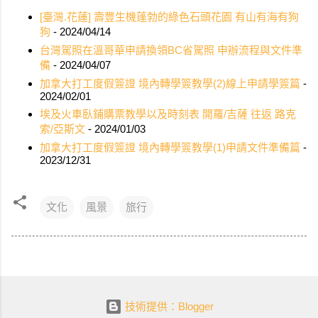
[臺灣.花蓮] 壽豐生機蓬勃的綠色石頭花園 有山有海有狗
狗
- 2024/04/14
台灣駕照在溫哥華申請換領BC省駕照 申辦流程與文件準
備
- 2024/04/07
加拿大打工度假簽證 境內轉學簽教學(2)線上申請學簽篇
-
2024/02/01
埃及火車臥鋪購票教學以及時刻表 開羅/吉薩 往返 路克
索/亞斯文
- 2024/01/03
加拿大打工度假簽證 境內轉學簽教學(1)申請文件準備篇
-
2023/12/31
文化
風景
旅行
技術提供：Blogger