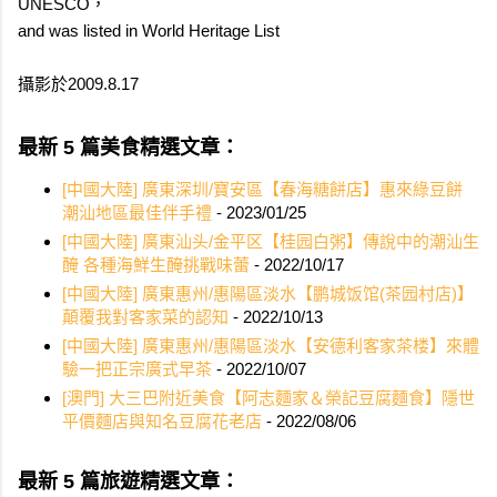
UNESCO，
and was listed in World Heritage List
攝影於2009.8.17
最新 5 篇美食精選文章：
[中國大陸] 廣東深圳/寶安區【春海糖餅店】惠來綠豆餅
潮汕地區最佳伴手禮
- 2023/01/25
[中國大陸] 廣東汕头/金平区【桂园白粥】傳說中的潮汕生
醃 各種海鮮生醃挑戰味蕾
- 2022/10/17
[中國大陸] 廣東惠州/惠陽區淡水【鹏城饭馆(茶园村店)】
顛覆我對客家菜的認知
- 2022/10/13
[中國大陸] 廣東惠州/惠陽區淡水【安德利客家茶楼】來體
驗一把正宗廣式早茶
- 2022/10/07
[澳門] 大三巴附近美食【阿志麵家＆榮記豆腐麵食】隱世
平價麵店與知名豆腐花老店
- 2022/08/06
最新 5 篇旅遊精選文章：