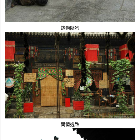
嫁狗隨狗
閒情逸致