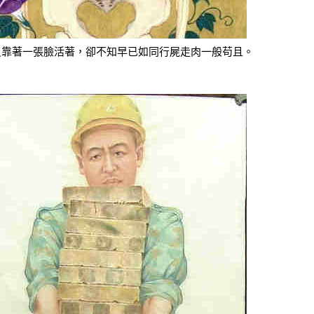
只靠著一張臉活著，卻不知早已如同行屍走肉一般苟且。