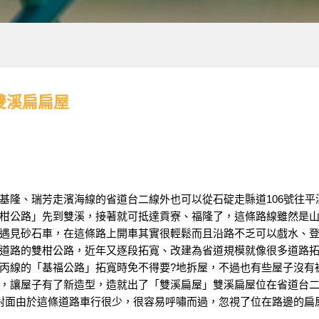
雙溪扁扁屋
基隆、瑞芳走濱海線的省道台二線外也可以從石碇走縣道106號往平
柑公路」先到雙溪，接著就可抵達貢寮、福隆了，這條路線雖然是
遇見砂石車，在這條路上開車其實很輕鬆而且沿路不乏可以戲水、
道路的雙柑公路，近年又逐段拓寬、改建為省道規模就像很多道路
丙線的「基福公路」拓寬時免不得要?地拆屋，不過也有些屋子沒有
，讓屋子有了新造型，造就出了「雙溪扁屋」雙溪扁屋位在省道台
的斜對面由於這條道路車行很少，很容易呼嘯而過，忽視了位在路邊的扁