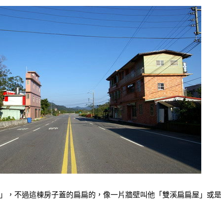
」，不過這棟房子蓋的扁扁的，像一片牆壁叫他「雙溪扁扁屋」或