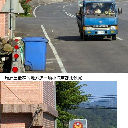
扁扁屋最窄的地方連一輛小汽車都比他寬