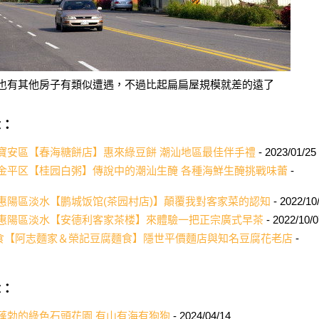
也有其他房子有類似遭遇，不過比起扁扁屋規模就差的遠了
章：
圳/寶安區【春海糖餅店】惠來綠豆餅 潮汕地區最佳伴手禮
- 2023/01/25
头/金平区【桂园白粥】傳說中的潮汕生醃 各種海鮮生醃挑戰味蕾
-
州/惠陽區淡水【鹏城饭馆(茶园村店)】顛覆我對客家菜的認知
- 2022/10
州/惠陽區淡水【安德利客家茶楼】來體驗一把正宗廣式早茶
- 2022/10/0
近美食【阿志麵家＆榮記豆腐麵食】隱世平價麵店與知名豆腐花老店
-
章：
生機蓬勃的綠色石頭花園 有山有海有狗狗
- 2024/04/14