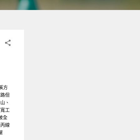
溪方
山路但
登山、
拓寬工
被全
二丙線
屋