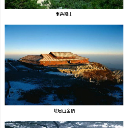
南岳衡山
峨眉山金頂