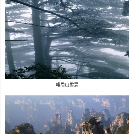
峨眉山雪景