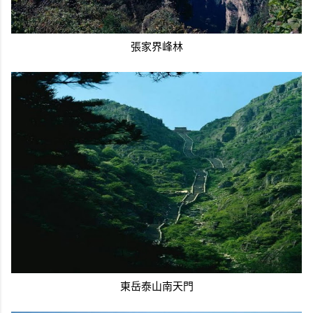
張家界峰林
東岳泰山南天門