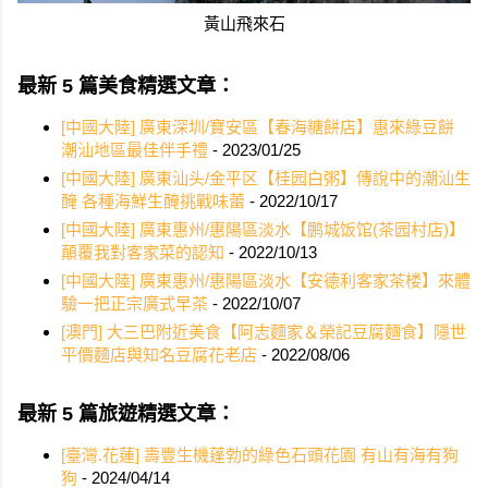
黃山飛來石
最新 5 篇美食精選文章：
[中國大陸] 廣東深圳/寶安區【春海糖餅店】惠來綠豆餅
潮汕地區最佳伴手禮
- 2023/01/25
[中國大陸] 廣東汕头/金平区【桂园白粥】傳說中的潮汕生
醃 各種海鮮生醃挑戰味蕾
- 2022/10/17
[中國大陸] 廣東惠州/惠陽區淡水【鹏城饭馆(茶园村店)】
顛覆我對客家菜的認知
- 2022/10/13
[中國大陸] 廣東惠州/惠陽區淡水【安德利客家茶楼】來體
驗一把正宗廣式早茶
- 2022/10/07
[澳門] 大三巴附近美食【阿志麵家＆榮記豆腐麵食】隱世
平價麵店與知名豆腐花老店
- 2022/08/06
最新 5 篇旅遊精選文章：
[臺灣.花蓮] 壽豐生機蓬勃的綠色石頭花園 有山有海有狗
狗
- 2024/04/14